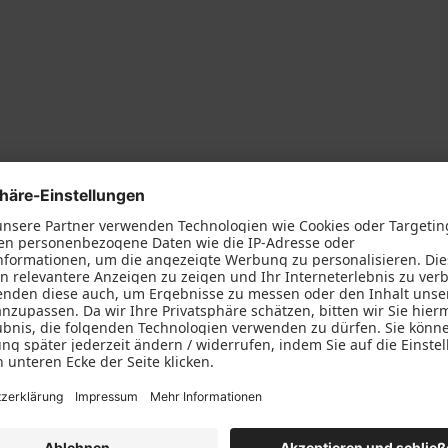
usbau
Weitere Leistungen
türen
Holzfenster IV 68 aus eig
Fertigung
l
Holzhaustüren vom Schre
ng