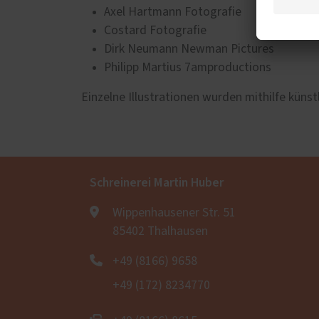
Axel Hartmann Fotografie
Costard Fotografie
Dirk Neumann Newman Pictures
Philipp Martius 7amproductions
Einzelne Illustrationen wurden mithilfe künstli
Schreinerei Martin Huber
Wippenhausener Str. 51
85402 Thalhausen
+49 (8166) 9658
+49 (172) 8234770