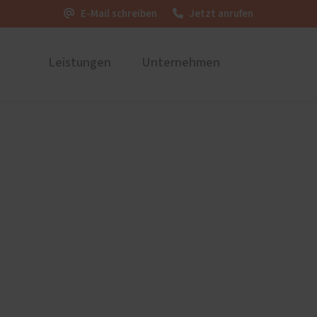
E-Mail schreiben
Jetzt anrufen
Leistungen
Unternehmen
ustüren
Firmengeschichte der
PaX Balkon- & Terrassent
Schreinerei Martin Huber
nium
Balkontüren
Thalhausen
und Holz-Aluminium
Hebe-Schiebe-Türen
stoff
Parallel-Schiebe-Kipp-Tür
u und Denkmal
Falt-Schiebe-Türen
nen