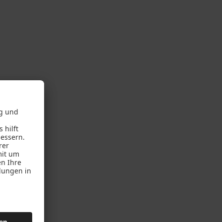
Reparatursevice
ener
iner