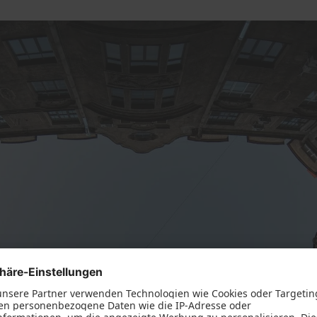
usbau
Weitere Leistungen
türen
Holzfenster IV 68 aus eig
Fertigung
l
Holzhaustüren vom Schre