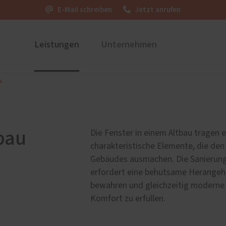
E-Mail schreiben
Jetzt anrufen
Leistungen
Unternehmen
u
ustüren
Firmengeschichte der
PaX Balkon- & Terrassent
Schreinerei Martin Huber
nium
Balkontüren
Thalhausen
und Holz-Aluminium
Hebe-Schiebe-Türen
bau
Die Fenster in einem Altbau tragen 
stoff
Parallel-Schiebe-Kipp-Tür
charakteristische Elemente, die den
u und Denkmal
Falt-Schiebe-Türen
Gebäudes ausmachen. Die Sanierung
nen
erfordert eine behutsame Herangehe
bewahren und gleichzeitig moderne 
Komfort zu erfüllen.