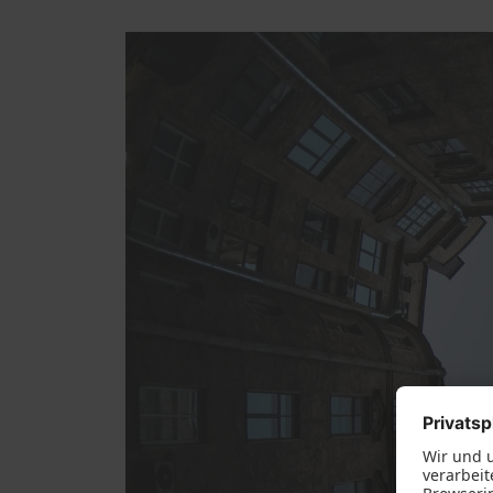
Fachgerechte Montage
Innena
Einbau Türen
Innen
Entsorgung von alten Fenstern,
Möbe
Holz und Glas
Fenstermontage Neubau
Fensterwechsel Altbau
Service
Schallschutz-Simulator
Förderung für Fenster und
Haustüren