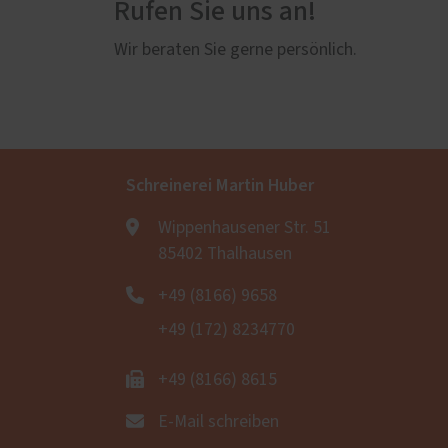
Rufen Sie uns an!
Wir beraten Sie gerne persönlich.
Schreinerei Martin Huber
Wippenhausener Str. 51
85402 Thalhausen
+49 (8166) 9658
+49 (172) 8234770
+49 (8166) 8615
E-Mail schreiben