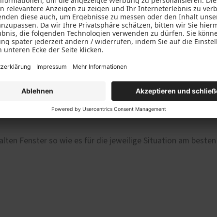
ten Fenster so wie es für die jeweilige Situation am besten 