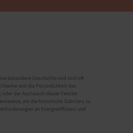
üren
Sonnen- und Insektenschutz
Raffstoren von ROMA
Rollladen von ROMA
eine besondere Geschichte und sind oft
en
Textilscreens von ROMA
 Charme und die Persönlichkeit des
Insektenschutz von PaX
 oder der Austausch dieser Fenster
nsweise, um die historische Substanz zu
Anforderungen an Energieeffizienz und