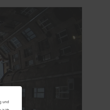
Reparatursevice
ener
iner