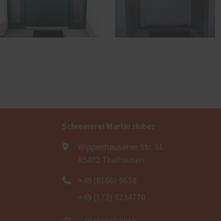
Schreinerei Martin Huber
Wippenhausener Str. 51
85402 Thalhausen
+49 (8166) 9658
+49 (172) 8234770