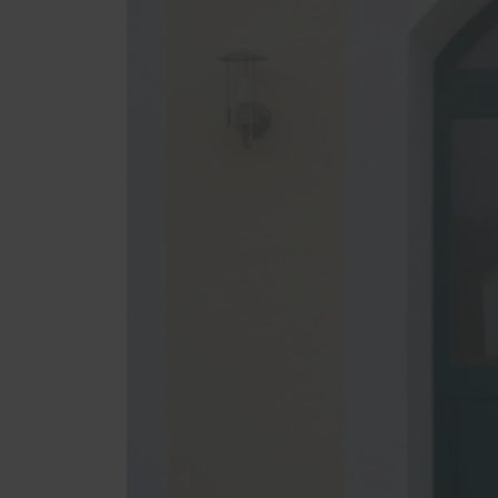
Fachgerechte Montage
Innena
Einbau Türen
Innen
Entsorgung von alten Fenstern,
Möbe
Holz und Glas
Fenstermontage Neubau
Fensterwechsel Altbau
Service
Schallschutz-Simulator
Förderung für Fenster und
Haustüren