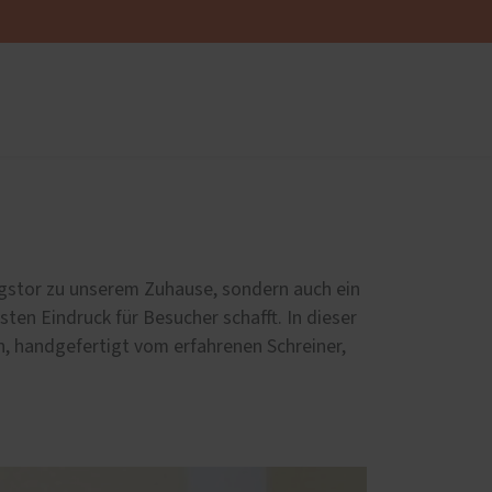
üren
Sonnen- und Insektenschutz
Raffstoren von ROMA
Rollladen von ROMA
ngstor zu unserem Zuhause, sondern auch ein
en
Textilscreens von ROMA
ten Eindruck für Besucher schafft. In dieser
Insektenschutz von PaX
n, handgefertigt vom erfahrenen Schreiner,