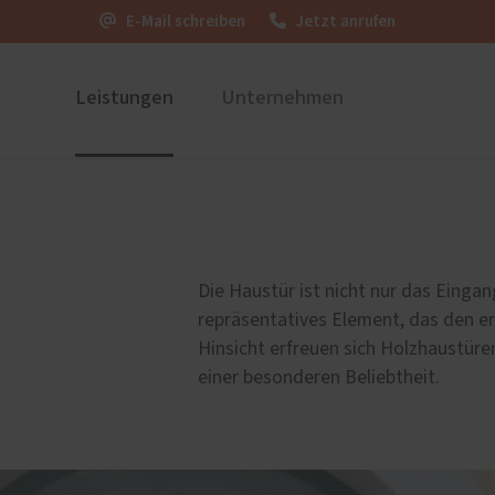
E-Mail schreiben
Jetzt anrufen
Leistungen
Unternehmen
ustüren
Firmengeschichte der
PaX Balkon- & Terrassent
Schreinerei Martin Huber
nium
Balkontüren
Thalhausen
und Holz-Aluminium
Hebe-Schiebe-Türen
Die Haustür ist nicht nur das Einga
stoff
Parallel-Schiebe-Kipp-Tür
repräsentatives Element, das den ers
u und Denkmal
Falt-Schiebe-Türen
Hinsicht erfreuen sich Holzhaustüre
nen
einer besonderen Beliebtheit.