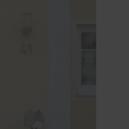
Reparatursevice
ener
einer