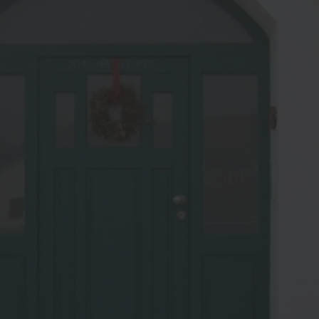
usbau
Weitere Leistungen
türen
Holzfenster IV 68 aus eig
Fertigung
l
Holzhaustüren vom Schr